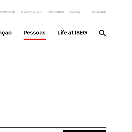
EVENTOS
CONTACTOS
HELPDESK
LOGIN
ENGLISH
gação
Pessoas
Life at ISEG