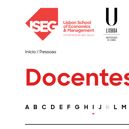
Início
/
Pessoas
Docente
A
B
C
D
E
F
G
H
I
J
K
L
M