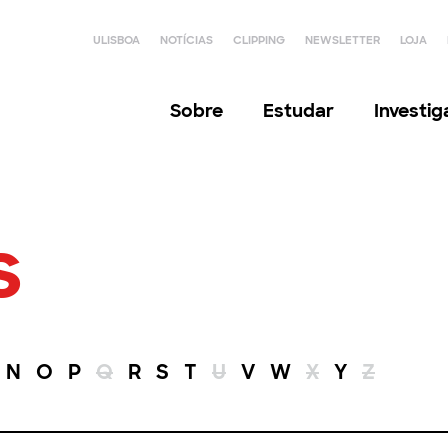
ULISBOA
NOTÍCIAS
CLIPPING
NEWSLETTER
LOJA
Sobre
Estudar
Investi
s
N
O
P
Q
R
S
T
U
V
W
X
Y
Z