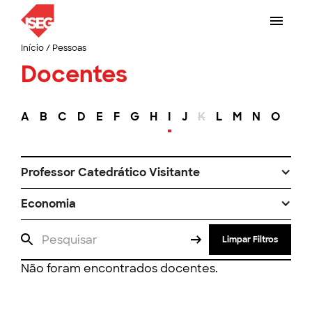
Início
/
Pessoas
Docentes
A
B
C
D
E
F
G
H
I
J
K
L
M
N
O
P
Professor Catedrático Visitante
Economia
Limpar Filtros
Não foram encontrados docentes.