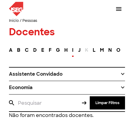
Início
/
Pessoas
Docentes
A
B
C
D
E
F
G
H
I
J
K
L
M
N
O
P
Assistente Convidado
Economia
Limpar Filtros
Não foram encontrados docentes.