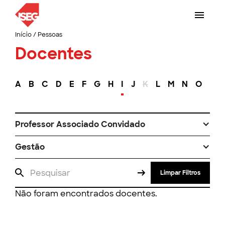
Início
/
Pessoas
Docentes
A
B
C
D
E
F
G
H
I
J
K
L
M
N
O
P
Professor Associado Convidado
Gestão
Limpar Filtros
Não foram encontrados docentes.