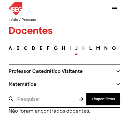
Início
/
Pessoas
Docentes
A
B
C
D
E
F
G
H
I
J
K
L
M
N
O
P
Professor Catedrático Visitante
Matemática
Limpar Filtros
Não foram encontrados docentes.