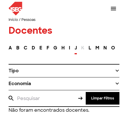
Início
/
Pessoas
Docentes
A
B
C
D
E
F
G
H
I
J
K
L
M
N
O
P
Tipo
Economia
Limpar Filtros
Não foram encontrados docentes.