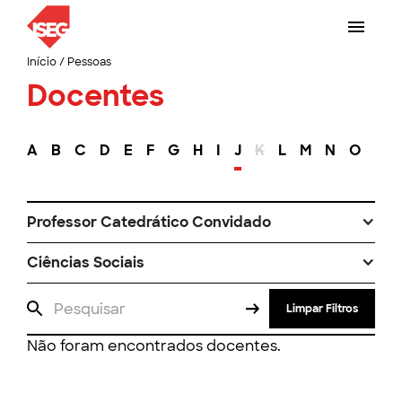
Início
/
Pessoas
Docentes
A
B
C
D
E
F
G
H
I
J
K
L
M
N
O
P
Professor Catedrático Convidado
Ciências Sociais
Limpar Filtros
Não foram encontrados docentes.