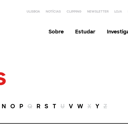
ULISBOA
NOTÍCIAS
CLIPPING
NEWSLETTER
LOJA
Sobre
Estudar
Investi
s
N
O
P
Q
R
S
T
U
V
W
X
Y
Z