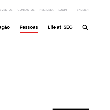
EVENTOS
CONTACTOS
HELPDESK
LOGIN
ENGLISH
gação
Pessoas
Life at ISEG