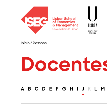
Início
/
Pessoas
Docente
A
B
C
D
E
F
G
H
I
J
K
L
M