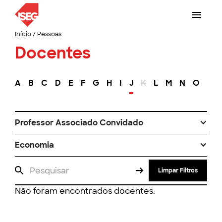
Início
/
Pessoas
Docentes
A
B
C
D
E
F
G
H
I
J
K
L
M
N
O
P
Professor Associado Convidado
Economia
Limpar Filtros
Não foram encontrados docentes.