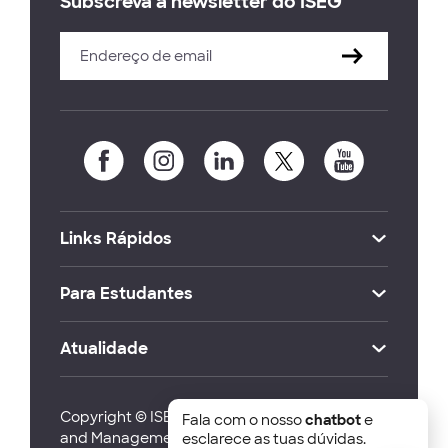
Subscreva a newsletter do ISEG
Links Rápidos
Para Estudantes
Atualidade
Copyright © ISEG Lisbon School of Economics
Fala com o nosso
chatbot
e
and Management 2026
esclarece as tuas dúvidas.