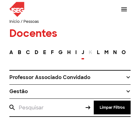
Início
/
Pessoas
Docentes
A
B
C
D
E
F
G
H
I
J
K
L
M
N
O
P
Professor Associado Convidado
Gestão
Limpar Filtros