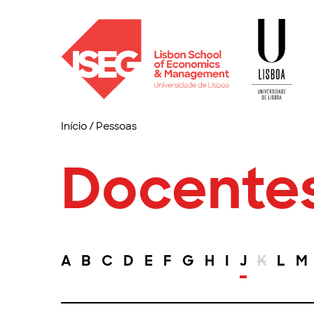
Início
/
Pessoas
Docente
A
B
C
D
E
F
G
H
I
J
K
L
M