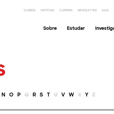
ULISBOA
NOTÍCIAS
CLIPPING
NEWSLETTER
LOJA
Sobre
Estudar
Investi
s
N
O
P
Q
R
S
T
U
V
W
X
Y
Z