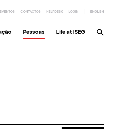
EVENTOS
CONTACTOS
HELPDESK
LOGIN
ENGLISH
gação
Pessoas
Life at ISEG