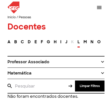
Início
/
Pessoas
Docentes
A
B
C
D
E
F
G
H
I
J
K
L
M
N
O
P
Professor Associado
Matemática
Limpar Filtros
Não foram encontrados docentes.