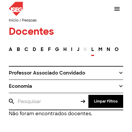
Início
/
Pessoas
Docentes
A
B
C
D
E
F
G
H
I
J
K
L
M
N
O
P
Professor Associado Convidado
Economia
Limpar Filtros
Não foram encontrados docentes.