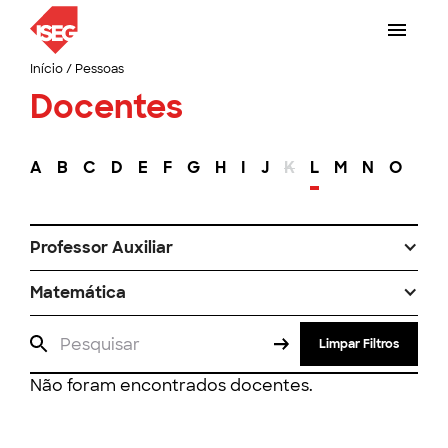
Início
/
Pessoas
Docentes
A
B
C
D
E
F
G
H
I
J
K
L
M
N
O
P
Professor Auxiliar
Matemática
Limpar Filtros
Não foram encontrados docentes.