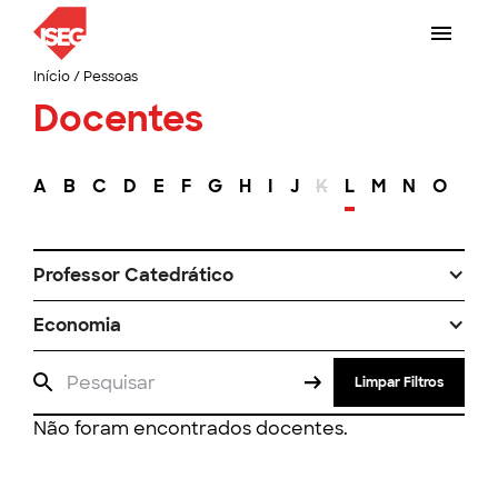
Início
/
Pessoas
Docentes
A
B
C
D
E
F
G
H
I
J
K
L
M
N
O
P
Professor Catedrático
Economia
Limpar Filtros
Não foram encontrados docentes.