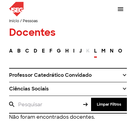
Início
/
Pessoas
Docentes
A
B
C
D
E
F
G
H
I
J
K
L
M
N
O
P
Professor Catedrático Convidado
Ciências Sociais
Limpar Filtros
Não foram encontrados docentes.