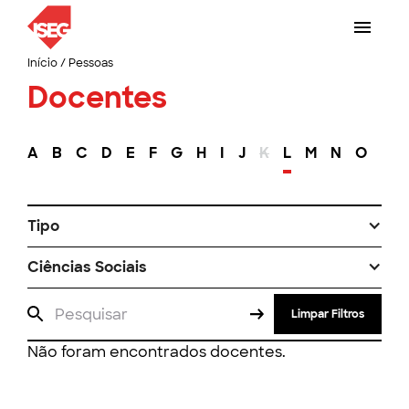
Início
/
Pessoas
Docentes
A
B
C
D
E
F
G
H
I
J
K
L
M
N
O
P
Tipo
Ciências Sociais
Limpar Filtros
Não foram encontrados docentes.