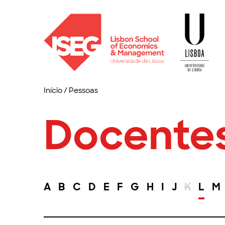
Início
/
Pessoas
Docente
A
B
C
D
E
F
G
H
I
J
K
L
M