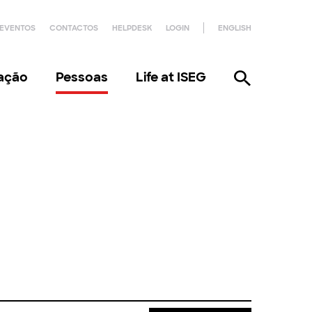
EVENTOS
CONTACTOS
HELPDESK
LOGIN
ENGLISH
gação
Pessoas
Life at ISEG