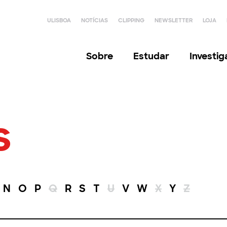
ULISBOA
NOTÍCIAS
CLIPPING
NEWSLETTER
LOJA
Sobre
Estudar
Investi
s
N
O
P
Q
R
S
T
U
V
W
X
Y
Z