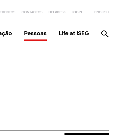
EVENTOS
CONTACTOS
HELPDESK
LOGIN
ENGLISH
gação
Pessoas
Life at ISEG