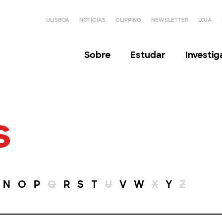
ULISBOA
NOTÍCIAS
CLIPPING
NEWSLETTER
LOJA
Sobre
Estudar
Investi
s
N
O
P
Q
R
S
T
U
V
W
X
Y
Z