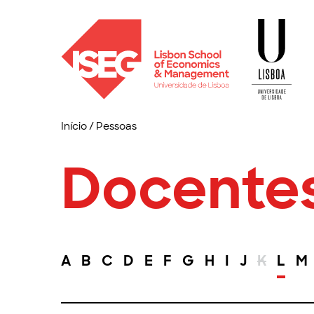
Início
/
Pessoas
Docente
A
B
C
D
E
F
G
H
I
J
K
L
M