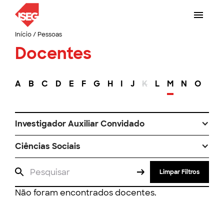
Início
/
Pessoas
Docentes
A
B
C
D
E
F
G
H
I
J
K
L
M
N
O
P
Investigador Auxiliar Convidado
Ciências Sociais
Limpar Filtros
Não foram encontrados docentes.