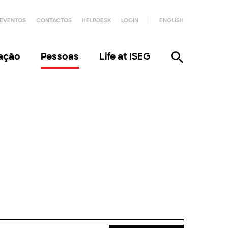
EVENTOS
CONTACTOS
HELPDESK
LOGIN
ENGLISH
gação
Pessoas
Life at ISEG