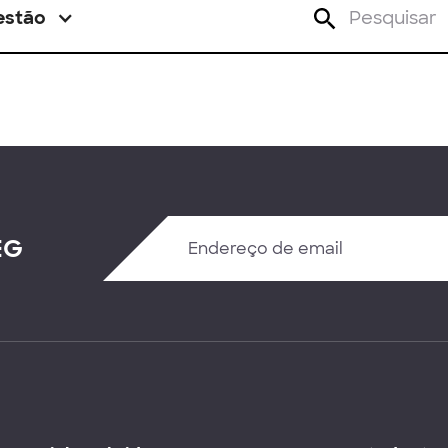
estão
EG