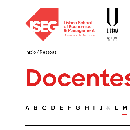
Início
/
Pessoas
Docente
A
B
C
D
E
F
G
H
I
J
K
L
M