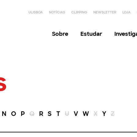
ULISBOA
NOTÍCIAS
CLIPPING
NEWSLETTER
LOJA
Sobre
Estudar
Investi
s
N
O
P
Q
R
S
T
U
V
W
X
Y
Z