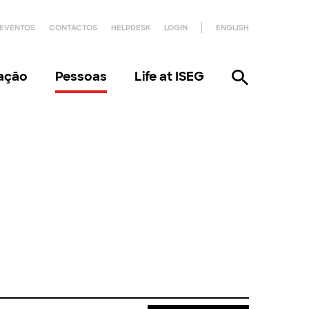
EVENTOS
CONTACTOS
HELPDESK
LOGIN
ENGLISH
gação
Pessoas
Life at ISEG