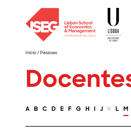
Início
/
Pessoas
Docente
A
B
C
D
E
F
G
H
I
J
K
L
M