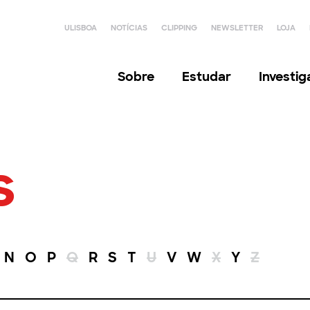
ULISBOA
NOTÍCIAS
CLIPPING
NEWSLETTER
LOJA
Sobre
Estudar
Investi
s
N
O
P
Q
R
S
T
U
V
W
X
Y
Z