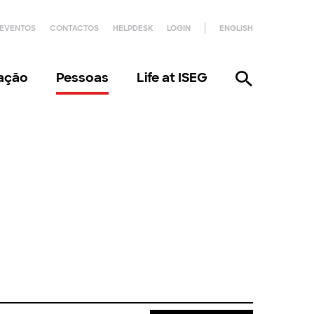
EVENTOS
CONTACTOS
HELPDESK
LOGIN
ENGLISH
gação
Pessoas
Life at ISEG