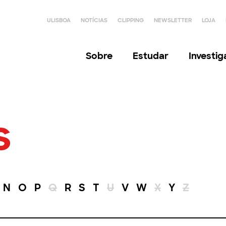
ULISBOA
NOTÍCIAS
CLIPPING
NEWSLETTER
LOJA
Sobre
Estudar
Investi
s
N
O
P
Q
R
S
T
U
V
W
X
Y
Z