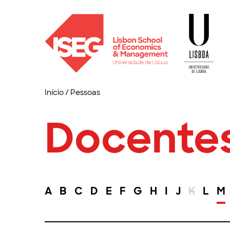
Início
/
Pessoas
Docente
A
B
C
D
E
F
G
H
I
J
K
L
M