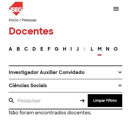
Início
/
Pessoas
Docentes
A
B
C
D
E
F
G
H
I
J
K
L
M
N
O
P
Investigador Auxiliar Convidado
Ciências Sociais
Limpar Filtros
Não foram encontrados docentes.