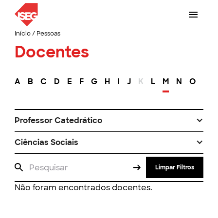
Início
/
Pessoas
Docentes
A
B
C
D
E
F
G
H
I
J
K
L
M
N
O
P
Professor Catedrático
Ciências Sociais
Limpar Filtros
Não foram encontrados docentes.