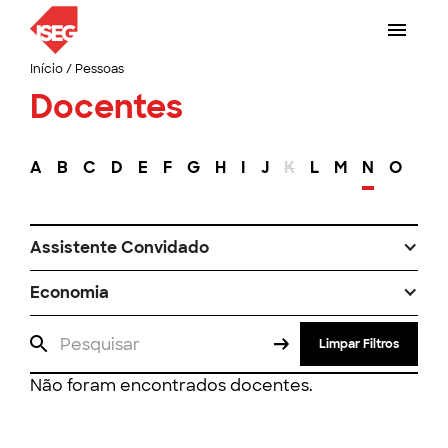
Início
/
Pessoas
Docentes
A
B
C
D
E
F
G
H
I
J
K
L
M
N
O
P
Assistente Convidado
Economia
Limpar Filtros
Não foram encontrados docentes.