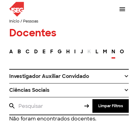
Início
/
Pessoas
Docentes
A
B
C
D
E
F
G
H
I
J
K
L
M
N
O
P
Investigador Auxiliar Convidado
Ciências Sociais
Limpar Filtros
Não foram encontrados docentes.