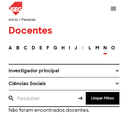
Início
/
Pessoas
Docentes
A
B
C
D
E
F
G
H
I
J
K
L
M
N
O
P
Investigador principal
Ciências Sociais
Limpar Filtros
Não foram encontrados docentes.