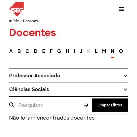
Início
/
Pessoas
Docentes
A
B
C
D
E
F
G
H
I
J
K
L
M
N
O
P
Professor Associado
Ciências Sociais
Limpar Filtros
Não foram encontrados docentes.