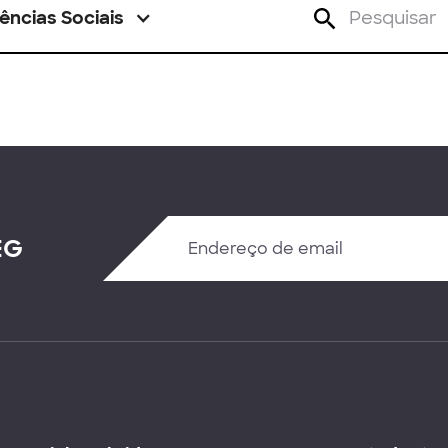
ências Sociais
EG