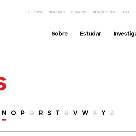
ULISBOA
NOTÍCIAS
CLIPPING
NEWSLETTER
LOJA
Sobre
Estudar
Investi
s
N
O
P
Q
R
S
T
U
V
W
X
Y
Z