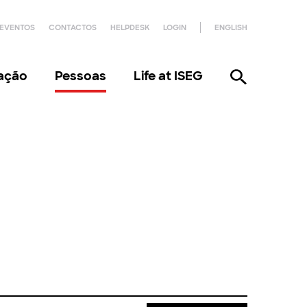
EVENTOS
CONTACTOS
HELPDESK
LOGIN
ENGLISH
gação
Pessoas
Life at ISEG