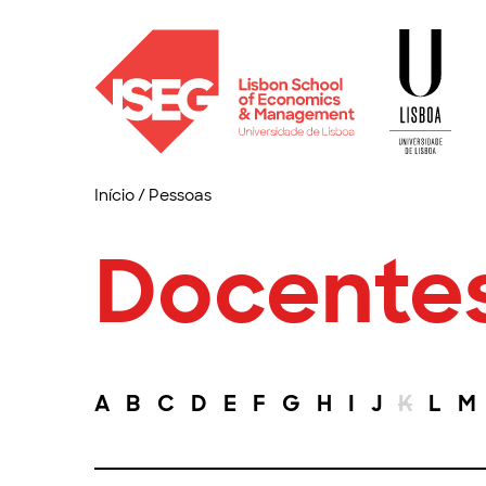
Início
/
Pessoas
Docente
A
B
C
D
E
F
G
H
I
J
K
L
M