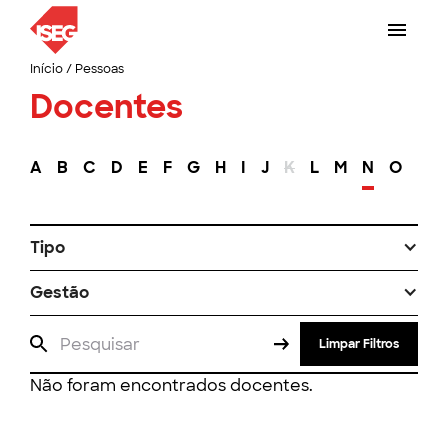
Início
/
Pessoas
Docentes
A
B
C
D
E
F
G
H
I
J
K
L
M
N
O
P
Tipo
Gestão
Limpar Filtros
Não foram encontrados docentes.