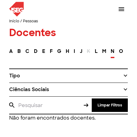
Início
/
Pessoas
Docentes
A
B
C
D
E
F
G
H
I
J
K
L
M
N
O
P
Tipo
Ciências Sociais
Limpar Filtros
Não foram encontrados docentes.