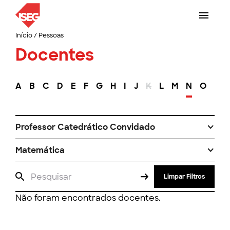
Início
/
Pessoas
Docentes
A
B
C
D
E
F
G
H
I
J
K
L
M
N
O
P
Professor Catedrático Convidado
Matemática
Limpar Filtros
Não foram encontrados docentes.