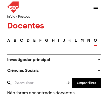
Início
/
Pessoas
Docentes
A
B
C
D
E
F
G
H
I
J
K
L
M
N
O
P
Investigador principal
Ciências Sociais
Limpar Filtros
Não foram encontrados docentes.