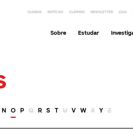
ULISBOA
NOTÍCIAS
CLIPPING
NEWSLETTER
LOJA
Sobre
Estudar
Investi
s
N
O
P
Q
R
S
T
U
V
W
X
Y
Z