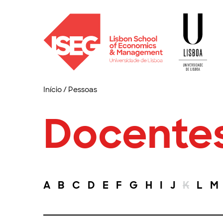
Início
/
Pessoas
Docente
A
B
C
D
E
F
G
H
I
J
K
L
M