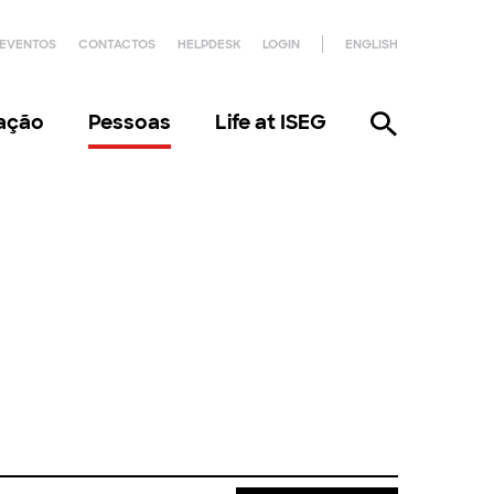
EVENTOS
CONTACTOS
HELPDESK
LOGIN
ENGLISH
gação
Pessoas
Life at ISEG