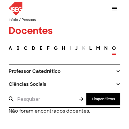
Início
/
Pessoas
Docentes
A
B
C
D
E
F
G
H
I
J
K
L
M
N
O
P
Professor Catedrático
Ciências Sociais
Limpar Filtros
Não foram encontrados docentes.