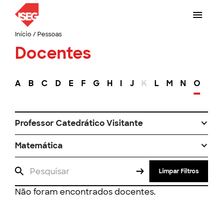
Início
/
Pessoas
Docentes
A
B
C
D
E
F
G
H
I
J
K
L
M
N
O
P
Professor Catedrático Visitante
Matemática
Limpar Filtros
Não foram encontrados docentes.