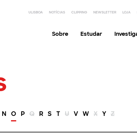
ULISBOA
NOTÍCIAS
CLIPPING
NEWSLETTER
LOJA
Sobre
Estudar
Investi
s
N
O
P
Q
R
S
T
U
V
W
X
Y
Z