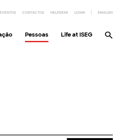
EVENTOS
CONTACTOS
HELPDESK
LOGIN
ENGLISH
gação
Pessoas
Life at ISEG