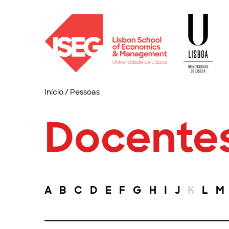
Início
/
Pessoas
Docente
A
B
C
D
E
F
G
H
I
J
K
L
M