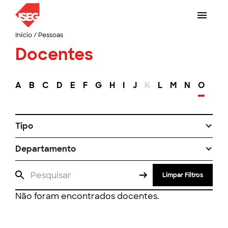
Início
/
Pessoas
Docentes
A
B
C
D
E
F
G
H
I
J
K
L
M
N
O
P
Tipo
Departamento
Limpar Filtros
Não foram encontrados docentes.