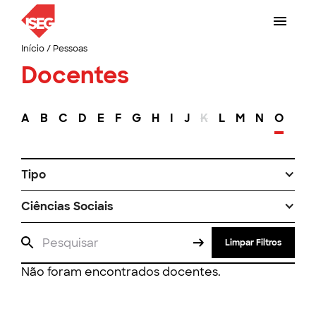
Início
/
Pessoas
Docentes
A
B
C
D
E
F
G
H
I
J
K
L
M
N
O
P
Tipo
Ciências Sociais
Limpar Filtros
Não foram encontrados docentes.