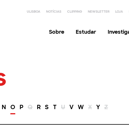
ULISBOA
NOTÍCIAS
CLIPPING
NEWSLETTER
LOJA
Sobre
Estudar
Investi
s
N
O
P
Q
R
S
T
U
V
W
X
Y
Z