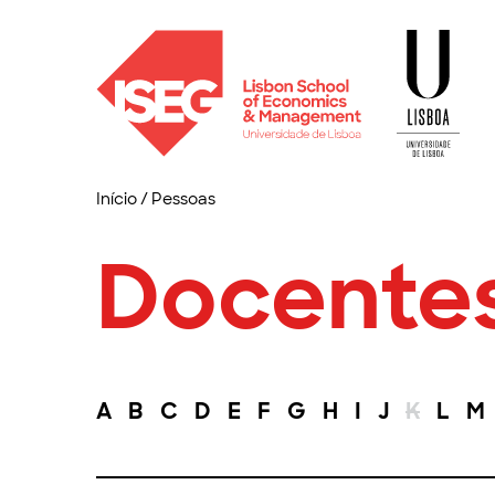
Início
/
Pessoas
Docente
A
B
C
D
E
F
G
H
I
J
K
L
M