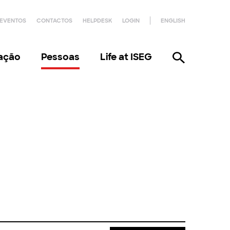
EVENTOS
CONTACTOS
HELPDESK
LOGIN
ENGLISH
gação
Pessoas
Life at ISEG