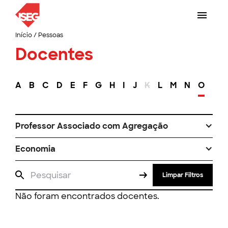
Início
/
Pessoas
Docentes
A
B
C
D
E
F
G
H
I
J
K
L
M
N
O
P
Professor Associado com Agregação
Economia
Limpar Filtros
Não foram encontrados docentes.