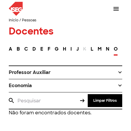
Início
/
Pessoas
Docentes
A
B
C
D
E
F
G
H
I
J
K
L
M
N
O
P
Professor Auxiliar
Economia
Limpar Filtros
Não foram encontrados docentes.