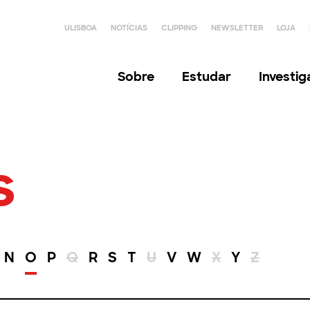
ULISBOA
NOTÍCIAS
CLIPPING
NEWSLETTER
LOJA
Sobre
Estudar
Investi
s
N
O
P
Q
R
S
T
U
V
W
X
Y
Z