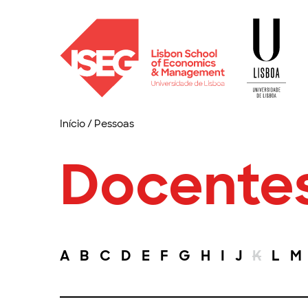
Início
/
Pessoas
Docente
A
B
C
D
E
F
G
H
I
J
K
L
M