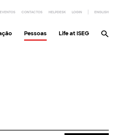
EVENTOS
CONTACTOS
HELPDESK
LOGIN
ENGLISH
gação
Pessoas
Life at ISEG