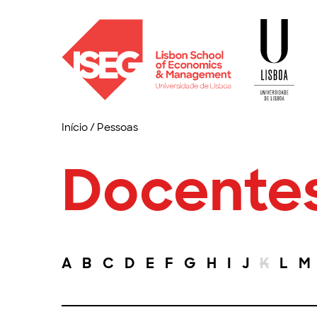
Início
/
Pessoas
Docente
A
B
C
D
E
F
G
H
I
J
K
L
M