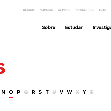
ULISBOA
NOTÍCIAS
CLIPPING
NEWSLETTER
LOJA
Sobre
Estudar
Investi
s
N
O
P
Q
R
S
T
U
V
W
X
Y
Z