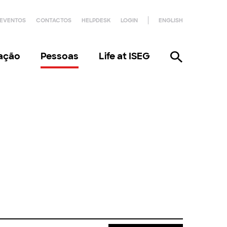
EVENTOS
CONTACTOS
HELPDESK
LOGIN
ENGLISH
gação
Pessoas
Life at ISEG