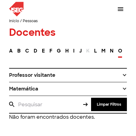
Início
/
Pessoas
Docentes
A
B
C
D
E
F
G
H
I
J
K
L
M
N
O
P
Professor visitante
Matemática
Limpar Filtros
Não foram encontrados docentes.