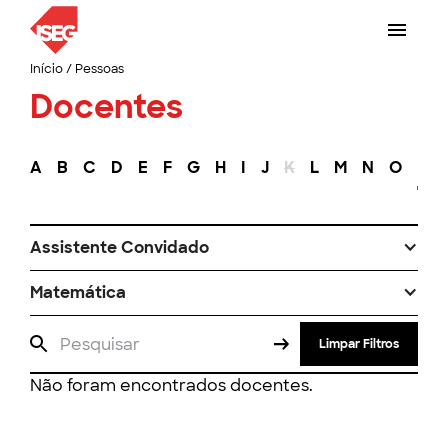
Início
/
Pessoas
Docentes
A
B
C
D
E
F
G
H
I
J
K
L
M
N
O
P
Assistente Convidado
Matemática
Limpar Filtros
Não foram encontrados docentes.