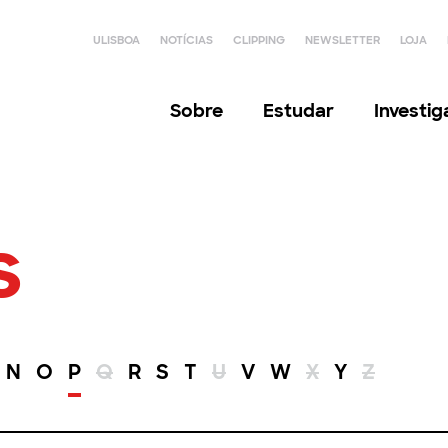
ULISBOA
NOTÍCIAS
CLIPPING
NEWSLETTER
LOJA
Sobre
Estudar
Investi
s
N
O
P
Q
R
S
T
U
V
W
X
Y
Z