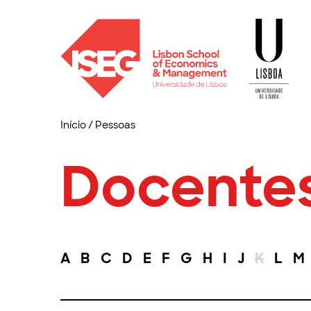
Início
/
Pessoas
Docente
A
B
C
D
E
F
G
H
I
J
K
L
M