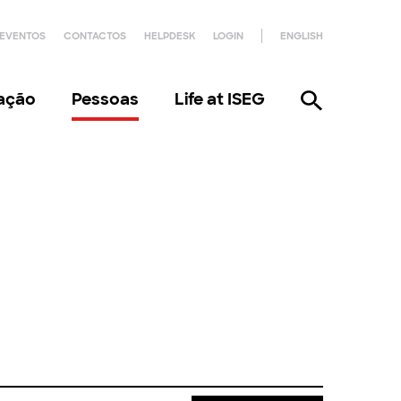
EVENTOS
CONTACTOS
HELPDESK
LOGIN
ENGLISH
gação
Pessoas
Life at ISEG