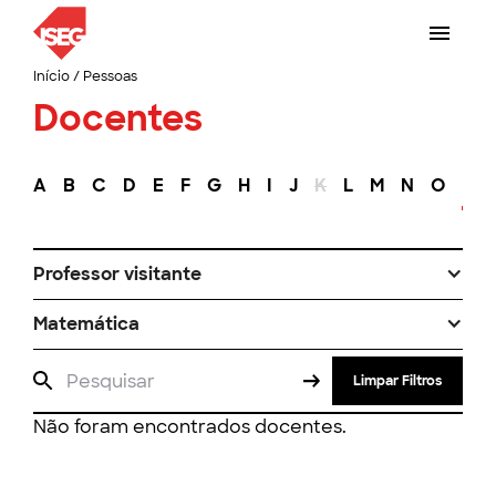
Início
/
Pessoas
Docentes
A
B
C
D
E
F
G
H
I
J
K
L
M
N
O
P
Professor visitante
Matemática
Limpar Filtros
Não foram encontrados docentes.