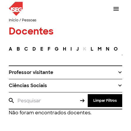
Início
/
Pessoas
Docentes
A
B
C
D
E
F
G
H
I
J
K
L
M
N
O
P
Professor visitante
Ciências Sociais
Limpar Filtros
Não foram encontrados docentes.